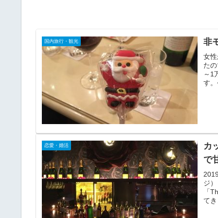
非
国内旅行・観光
女性
たの
～1
す。
カッ
恋愛・婚活
で
20
ジ）
「T
てきま