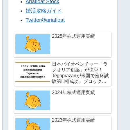
Ariafloat Stock
婚活攻略ガイド
Twitter@ariafloat
2025年株式運用実績
日本バイオベンチャー「ラ
クオリア創薬」が快挙！
Tegoprazanが米国で臨床試
験第III相成功、ブロックバ
スター誕生か！？
2024年株式運用実績
2023年株式運用実績