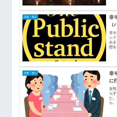
非
恋愛・婚活
（
非モ
ンド
みま
想を
非モ
恋愛・婚活
に
女性
らず
た。
ら、