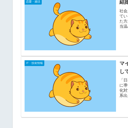
結
恋愛・婚活
社会
てい
た方
当温
マ
IT・技術情報
し
「日
に導
化対
系出