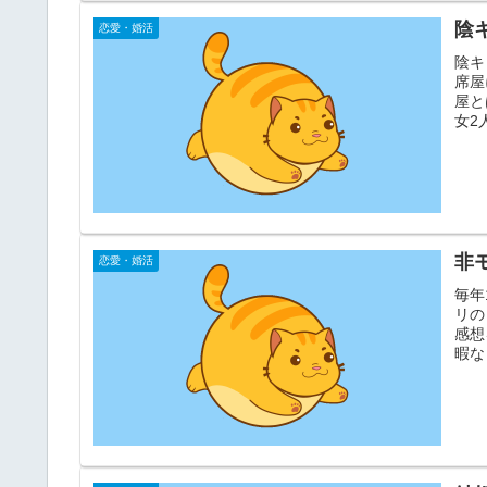
陰
恋愛・婚活
陰キ
席屋
屋と
女2
非
恋愛・婚活
毎年
リの
感想
暇な