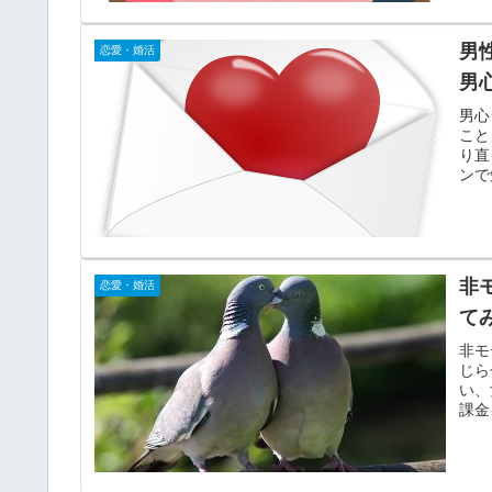
男
恋愛・婚活
男
男心
こと
り直
ンで
非モ
恋愛・婚活
て
非モ
じら
い、
課金