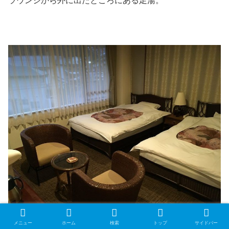
ラウンジから外に出たところにある足湯。
泊まった部屋。
メニュー
ホーム
検索
トップ
サイドバー