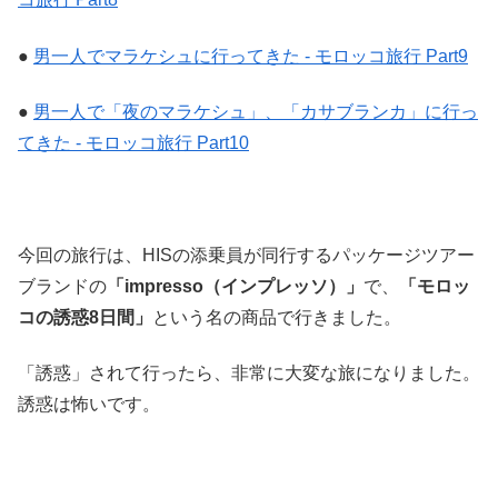
●
男一人でマラケシュに行ってきた ‐ モロッコ旅行 Part9
●
男一人で「夜のマラケシュ」、「カサブランカ」に行っ
てきた ‐ モロッコ旅行 Part10
今回の旅行は、HISの添乗員が同行するパッケージツアー
ブランドの
「impresso（インプレッソ）」
で、
「モロッ
コの誘惑8日間」
という名の商品で行きました。
「誘惑」されて行ったら、非常に大変な旅になりました。
誘惑は怖いです。