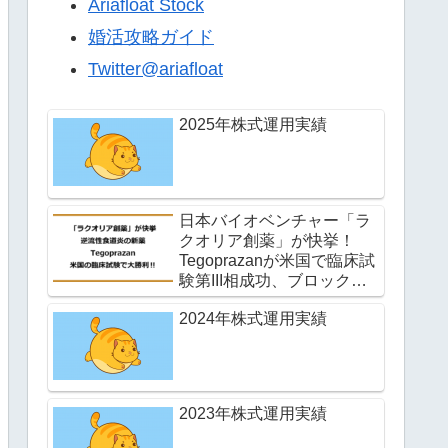
Ariafloat Stock
婚活攻略ガイド
Twitter@ariafloat
2025年株式運用実績
日本バイオベンチャー「ラ
クオリア創薬」が快挙！
Tegoprazanが米国で臨床試
験第III相成功、ブロックバ
スター誕生か！？
2024年株式運用実績
2023年株式運用実績