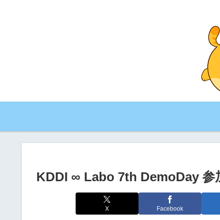
KDDI ∞ Labo 7th DemoDay
X
Facebook