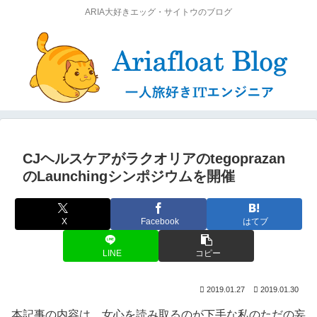
ARIA大好きエッグ・サイトウのブログ
CJヘルスケアがラクオリアのtegoprazan
のLaunchingシンポジウムを開催
X
Facebook
はてブ
LINE
コピー
2019.01.27
2019.01.30
本記事の内容は、女心を読み取るのが下手な私のただの妄