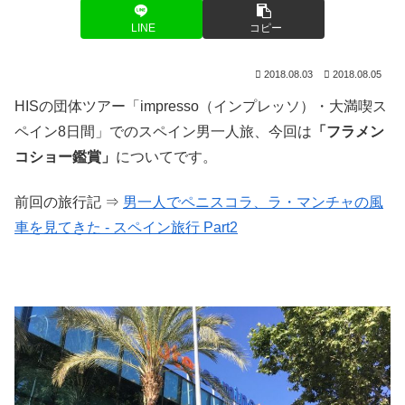
LINE
コピー
2018.08.03
2018.08.05
HISの団体ツアー「impresso（インプレッソ）・大満喫ス
ペイン8日間」でのスペイン男一人旅、今回は
「フラメン
コショー鑑賞」
についてです。
前回の旅行記 ⇒
男一人でペニスコラ、ラ・マンチャの風
車を見てきた ‐ スペイン旅行 Part2