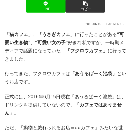
LINE
コピー
2016.06.15
2016.06.16
「猫カフェ」
、
「うさぎカフェ」
に行ったことがある
“可
愛い生き物”
、
“可愛い女の子”
好きな私ですが、一時期メ
ディアで話題になっていた、
「フクロウカフェ」
に行って
きました。
行ってきた、フクロウカフェは
「あうるぱーく池袋」
とい
うお店です。
正式には、2016年6月15日現在「あうるぱーく池袋」は、
ドリンクを提供していないので、
「カフェではありませ
ん」
。
ただ、「動物と戯れられるお店＝○○カフェ」みたいな世