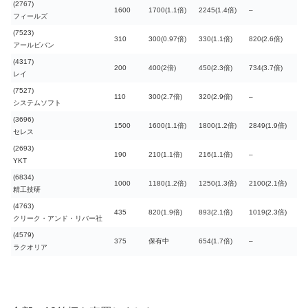
(2767)
1600
1700(1.1倍)
2245(1.4倍)
–
フィールズ
(7523)
310
300(0.97倍)
330(1.1倍)
820(2.6倍)
アールビバン
(4317)
200
400(2倍)
450(2.3倍)
734(3.7倍)
レイ
(7527)
110
300(2.7倍)
320(2.9倍)
–
システムソフト
(3696)
1500
1600(1.1倍)
1800(1.2倍)
2849(1.9倍)
セレス
(2693)
190
210(1.1倍)
216(1.1倍)
–
YKT
(6834)
1000
1180(1.2倍)
1250(1.3倍)
2100(2.1倍)
精工技研
(4763)
435
820(1.9倍)
893(2.1倍)
1019(2.3倍)
クリーク・アンド・リバー社
(4579)
375
保有中
654(1.7倍)
–
ラクオリア