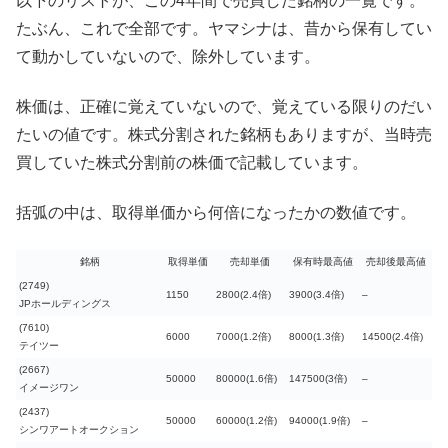
以下のリストが、この4年間で売買した銘柄の一覧です。
たぶん、これで全部です。ヤマシナは、昔から保有してい
て動かしていないので、除外しています。
株価は、正確に覚えていないので、覚えている限りのだい
たいの値です。株式分割された銘柄もありますが、当時売
買していた株式分割前の株価で記載しています。
括弧の中は、取得単価から何倍になったかの数値です。
銘柄
取得単価
売却単価
保有時最高値
売却後最高値
(2749)
1150
2800(2.4倍)
3900(3.4倍)
–
JPホールディングス
(7610)
6000
7000(1.2倍)
8000(1.3倍)
14500(2.4倍)
テイツー
(2667)
50000
80000(1.6倍)
147500(3倍)
–
イメージワン
(2437)
50000
60000(1.2倍)
94000(1.9倍)
–
シンワアートオークション