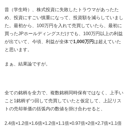
昔（学生時）、株式投資に失敗したトラウマがあったた
め、投資にすごい慎重になって、投資額を減らしていまし
た。最初から、100万円を入れて売買していたら、最初に
買ったJPホールディングスだけでも、100万円以上の利益
が出ていて、今頃、利益が全体で
1,000万円
は超えていた
と思います。
まぁ、結果論ですが。
全ての銘柄を全力で、複数銘柄同時保有ではなく、上手い
こと1銘柄ずつ回して売買していたと仮定して、上記リス
トの売却単価の括弧内の数値を掛け合わせると、
2.4倍×1.2倍×1.6倍×1.2倍×1.1倍×0.97倍×2倍×2.7倍×1.1倍