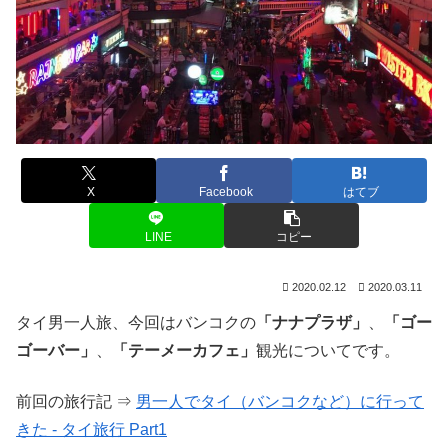
X
Facebook
はてブ
LINE
コピー
2020.02.12
2020.03.11
タイ男一人旅、今回はバンコクの
「ナナプラザ」
、
「ゴー
ゴーバー」
、
「テーメーカフェ」
観光についてです。
前回の旅行記 ⇒
男一人でタイ（バンコクなど）に行って
きた ‐ タイ旅行 Part1